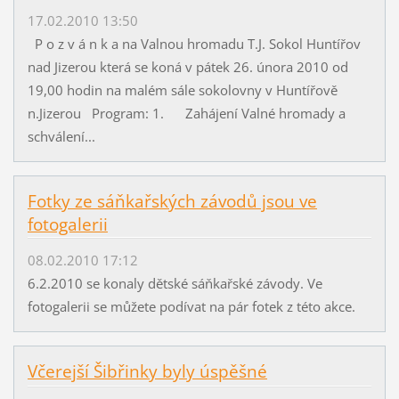
17.02.2010 13:50
P o z v á n k a na Valnou hromadu T.J. Sokol Huntířov
nad Jizerou která se koná v pátek 26. února 2010 od
19,00 hodin na malém sále sokolovny v Huntířově
n.Jizerou Program: 1. Zahájení Valné hromady a
schválení...
Fotky ze sáňkařských závodů jsou ve
fotogalerii
08.02.2010 17:12
6.2.2010 se konaly dětské sáňkařské závody. Ve
fotogalerii se můžete podívat na pár fotek z této akce.
Včerejší Šibřinky byly úspěšné