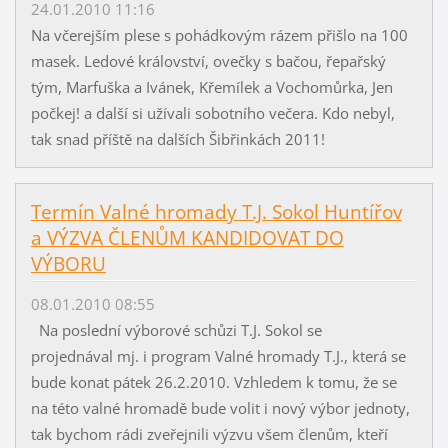
24.01.2010 11:16
Na včerejším plese s pohádkovým rázem přišlo na 100
masek. Ledové království, ovečky s bačou, řepařský
tým, Marfuška a Ivánek, Křemílek a Vochomůrka, Jen
počkej! a další si užívali sobotního večera. Kdo nebyl,
tak snad příště na dalších Šibřinkách 2011!
Termín Valné hromady T.J. Sokol Huntířov
a VÝZVA ČLENŮM KANDIDOVAT DO
VÝBORU
08.01.2010 08:55
Na poslední výborové schůzi T.J. Sokol se
projednával mj. i program Valné hromady T.J., která se
bude konat pátek 26.2.2010. Vzhledem k tomu, že se
na této valné hromadě bude volit i nový výbor jednoty,
tak bychom rádi zveřejnili výzvu všem členům, kteří