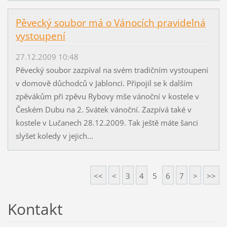
Pěvecký soubor má o Vánocích pravidelná
vystoupení
27.12.2009 10:48
Pěvecký soubor zazpíval na svém tradičním vystoupení
v domově důchodců v Jablonci. Připojil se k dalším
zpěvákům při zpěvu Rybovy mše vánoční v kostele v
Českém Dubu na 2. Svátek vánoční. Zazpívá také v
kostele v Lučanech 28.12.2009. Tak ještě máte šanci
slyšet koledy v jejich...
<<
<
3
4
5
6
7
>
>>
Kontakt