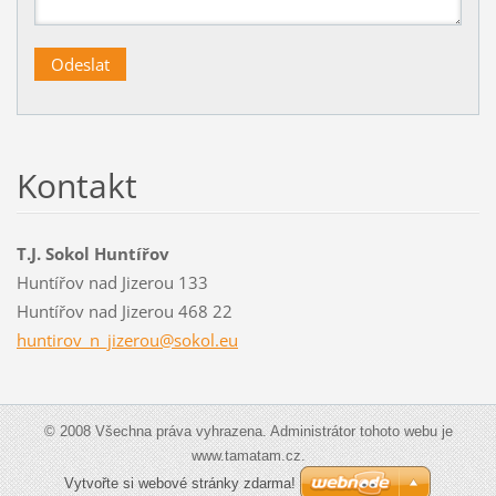
Kontakt
T.J. Sokol Huntířov
Huntířov nad Jizerou 133
Huntířov nad Jizerou 468 22
huntirov
_n_jizer
ou@sokol
.eu
© 2008 Všechna práva vyhrazena. Administrátor tohoto webu je
www.tamatam.cz.
Vytvořte si webové stránky zdarma!