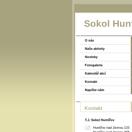
Sokol Hun
O nás
Naše aktivity
Novinky
Fotogalerie
Kalendář akcí
Kontakt
Napište nám
Kontakt
T.J. Sokol Huntířov
Huntířov nad Jizerou 133