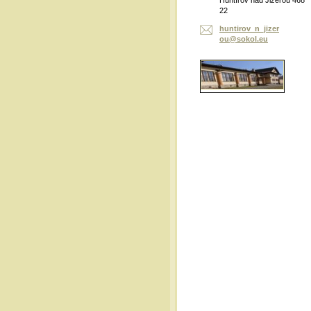
Huntířov nad Jizerou 468
22
huntirov
_n_jizer
ou@sokol
.eu