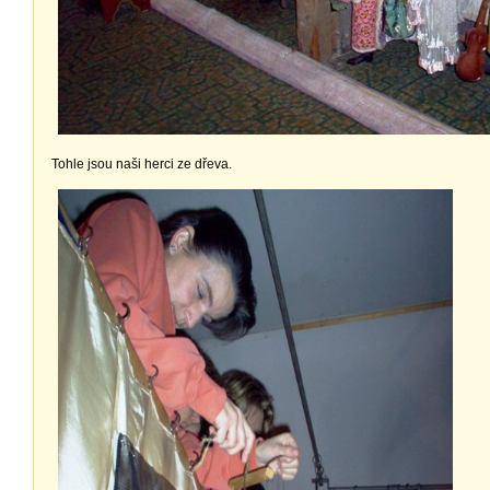
Tohle jsou naši herci ze dřeva.