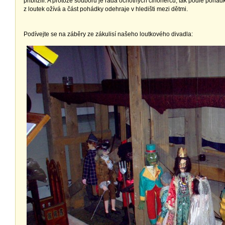
přiblížili. A protože souboru je řada ochotných činoherců, tak podle poh
z loutek ožívá a část pohádky odehraje v hledišti mezi dětmi.
Podívejte se na záběry ze zákulisí našeho loutkového divadla: