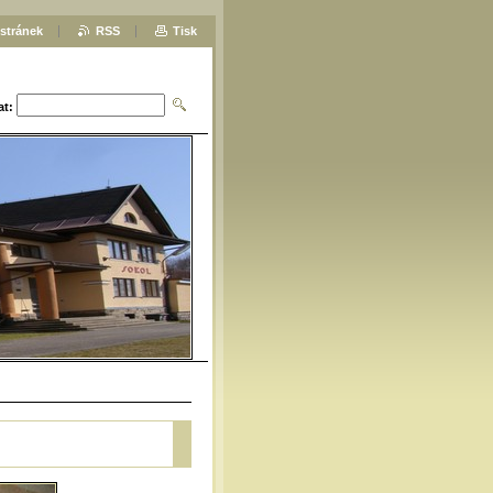
stránek
RSS
Tisk
at: