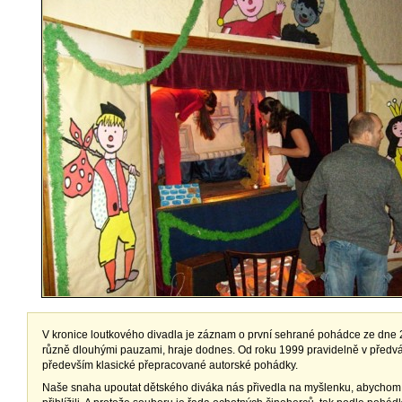
V kronice loutkového divadla je záznam o první sehrané pohádce ze dne 2
různě dlouhými pauzami, hraje dodnes. Od roku 1999 pravidelně v před
především klasické přepracované autorské pohádky.
Naše snaha upoutat dětského diváka nás přivedla na myšlenku, abychom j