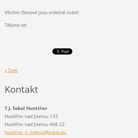
Všichni členové jsou srdečně zváni!
Těšíme se!
« Zpět
Kontakt
T.J. Sokol Huntířov
Huntířov nad Jizerou 133
Huntířov nad Jizerou 468 22
huntirov
_n_jizer
ou@sokol
.eu