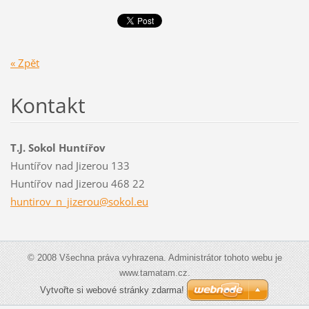
« Zpět
Kontakt
T.J. Sokol Huntířov
Huntířov nad Jizerou 133
Huntířov nad Jizerou 468 22
huntirov
_n_jizer
ou@sokol
.eu
© 2008 Všechna práva vyhrazena. Administrátor tohoto webu je
www.tamatam.cz.
Vytvořte si webové stránky zdarma!