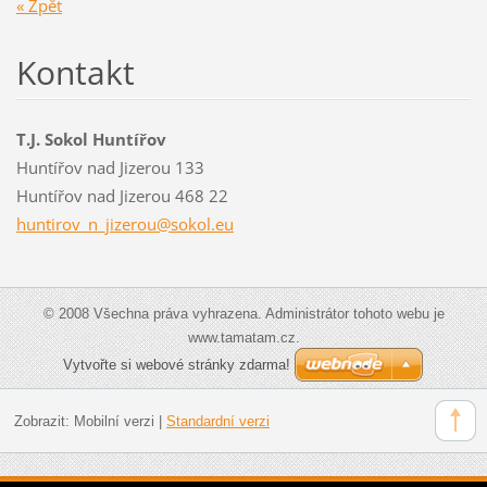
« Zpět
Kontakt
T.J. Sokol Huntířov
Huntířov nad Jizerou 133
Huntířov nad Jizerou 468 22
huntirov
_n_jizer
ou@sokol
.eu
© 2008 Všechna práva vyhrazena. Administrátor tohoto webu je
www.tamatam.cz.
Vytvořte si webové stránky zdarma!
Zobrazit:
Mobilní verzi
|
Standardní verzi