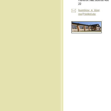
Huntířov nad Jizerou 468
22
huntirov
_n_jizer
ou@sokol
.eu