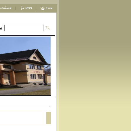
stránek
RSS
Tisk
at: