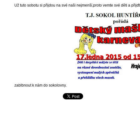
Už tuto sobotu si přijdou na své naši nejmenší,proto vemte své děti a přijďt
zablbnout k nám do sokolovny.