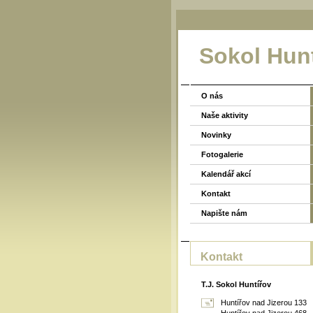
Sokol Hun
O nás
Naše aktivity
Novinky
Fotogalerie
Kalendář akcí
Kontakt
Napište nám
Kontakt
T.J. Sokol Huntířov
Huntířov nad Jizerou 133