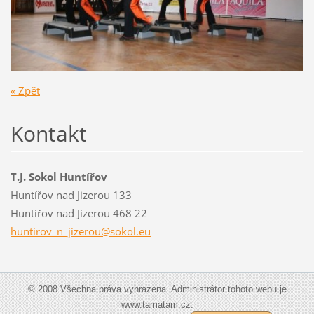
« Zpět
Kontakt
T.J. Sokol Huntířov
Huntířov nad Jizerou 133
Huntířov nad Jizerou 468 22
huntirov
_n_jizer
ou@sokol
.eu
© 2008 Všechna práva vyhrazena. Administrátor tohoto webu je
www.tamatam.cz.